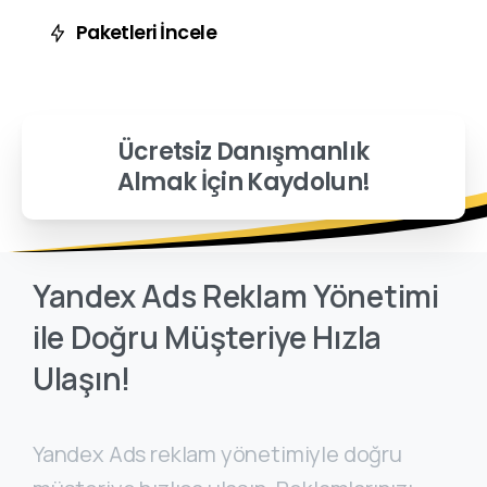
Paketleri İncele
Ücretsiz Danışmanlık
Almak İçin Kaydolun!
Yandex
Ads
Reklam
Yönetimi
ile
Doğru
Müşteriye
Hızla
Ulaşın!
Yandex Ads reklam yönetimiyle doğru