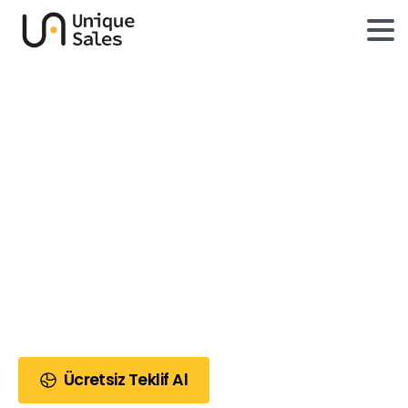
Yandex Ads Reklam
Yönetim Paketleri
Rusya ve BDT pazarında hedef kitlenize
ulaşmak için Yandex Ads reklam yönetim
paketleriyle reklam performansınızı artırın ve
yatırım getirinizi maksimize edin.
Ücretsiz Teklif Al