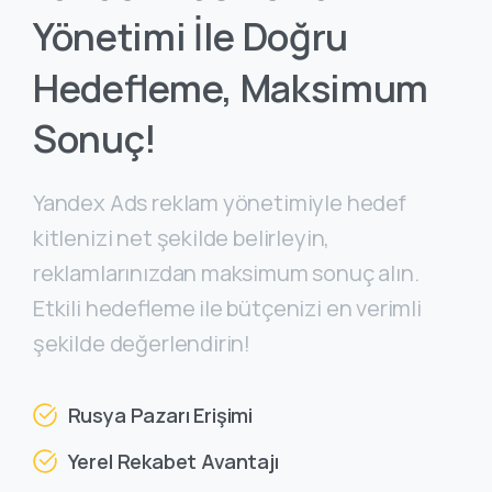
Yönetimi
İle
Doğru
Hedefleme,
Maksimum
Sonuç!
Yandex Ads reklam yönetimiyle hedef
kitlenizi net şekilde belirleyin,
reklamlarınızdan maksimum sonuç alın.
Etkili hedefleme ile bütçenizi en verimli
şekilde değerlendirin!
Rusya Pazarı Erişimi
Yerel Rekabet Avantajı