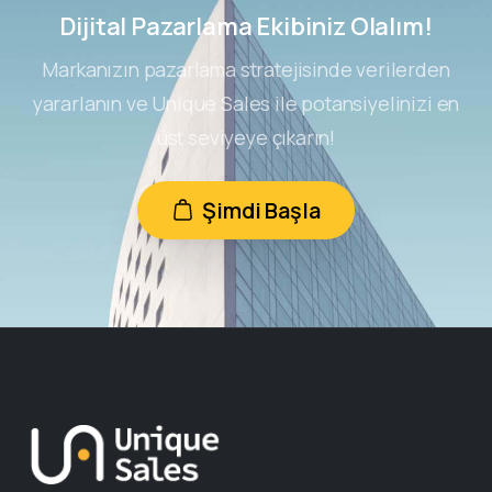
Dijital Pazarlama Ekibiniz Olalım!
Markanızın pazarlama stratejisinde verilerden
yararlanın ve Unique Sales ile potansiyelinizi en
üst seviyeye çıkarın!
Şimdi Başla