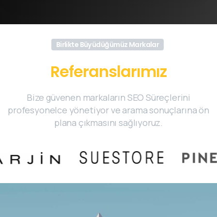
Birlikte Büyüdüğümüz Markalar
Referanslarımız
Bize güvenen markaların SEO Süreçlerini
profesyonelce yönetiyor ve arama sonuçlarına ön
plana çıkmasını sağlıyoruz.