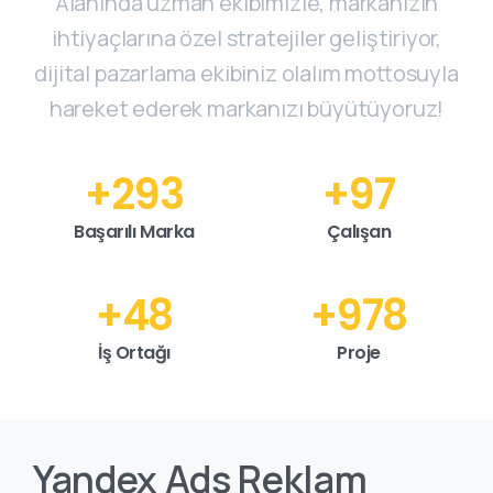
Alanında uzman ekibimizle, markanızın
ihtiyaçlarına özel stratejiler geliştiriyor,
dijital pazarlama ekibiniz olalım mottosuyla
hareket ederek markanızı büyütüyoruz!
+
300
+
100
Başarılı Marka
Çalışan
+
50
+
1000
İş Ortağı
Proje
Yandex
Ads
Reklam