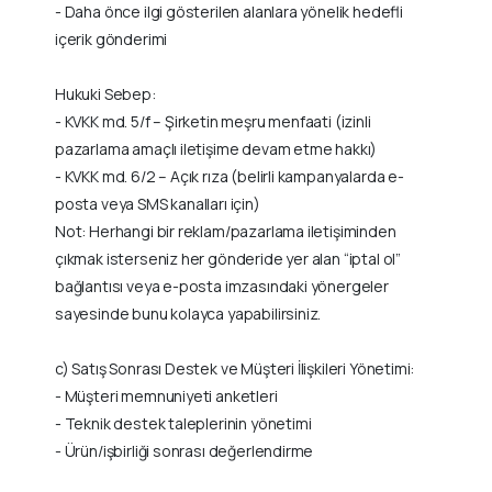
- Daha önce ilgi gösterilen alanlara yönelik hedefli
içerik gönderimi
Hukuki Sebep:
- KVKK md. 5/f – Şirketin meşru menfaati (izinli
pazarlama amaçlı iletişime devam etme hakkı)
- KVKK md. 6/2 – Açık rıza (belirli kampanyalarda e-
posta veya SMS kanalları için)
Not: Herhangi bir reklam/pazarlama iletişiminden
çıkmak isterseniz her gönderide yer alan “iptal ol”
bağlantısı veya e-posta imzasındaki yönergeler
sayesinde bunu kolayca yapabilirsiniz.
c) Satış Sonrası Destek ve Müşteri İlişkileri Yönetimi:
- Müşteri memnuniyeti anketleri
- Teknik destek taleplerinin yönetimi
- Ürün/işbirliği sonrası değerlendirme