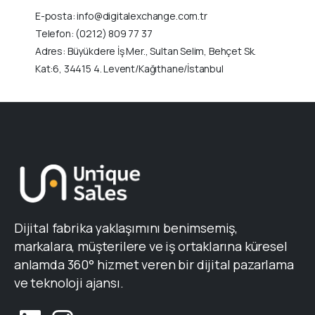
E-posta: info@digitalexchange.com.tr
Telefon: (0212) 809 77 37
Adres: Büyükdere İş Mer., Sultan Selim, Behçet Sk.
Kat:6, 34415 4. Levent/Kağıthane/İstanbul
Dijital fabrika yaklaşımını benimsemiş,
markalara, müşterilere ve iş ortaklarına küresel
anlamda 360° hizmet veren bir dijital pazarlama
ve teknoloji ajansı.