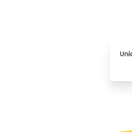
rumsal
Hizmetler
Fiyatlandırma
Blog
İletişi
Uni
nda dünyanın önde
yesinde;
ormans odaklı
ven, uzmanlık ve