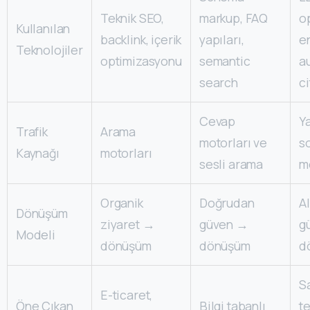
Teknik SEO,
markup, FAQ
o
Kullanılan
backlink, içerik
yapıları,
en
Teknolojiler
optimizasyonu
semantic
au
search
ci
Cevap
Y
Trafik
Arama
motorları ve
s
Kaynağı
motorları
sesli arama
m
Organik
Doğrudan
A
Dönüşüm
ziyaret →
güven →
g
Modeli
dönüşüm
dönüşüm
d
S
E-ticaret,
Öne Çıkan
Bilgi tabanlı
te