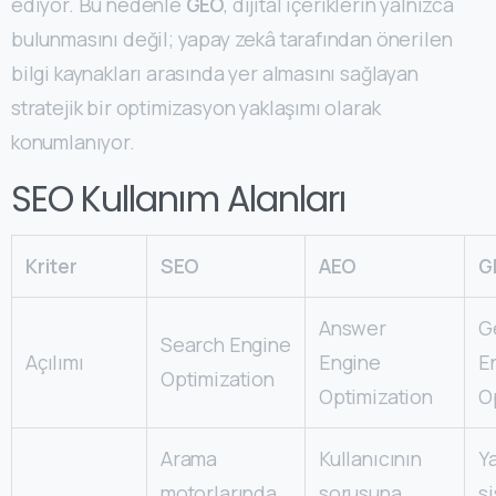
ediyor. Bu nedenle
GEO
, dijital içeriklerin yalnızca
bulunmasını değil; yapay zekâ tarafından önerilen
bilgi kaynakları arasında yer almasını sağlayan
stratejik bir optimizasyon yaklaşımı olarak
konumlanıyor.
SEO Kullanım Alanları
Kriter
SEO
AEO
G
Answer
G
Search Engine
Açılımı
Engine
E
Optimization
Optimization
O
Arama
Kullanıcının
Y
motorlarında
sorusuna
s