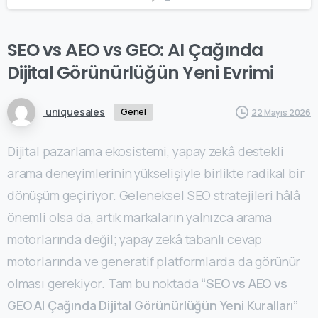
SEO
vs
AEO
vs
GEO:
AI
Çağında
Dijital
Görünürlüğün
Yeni
Evrimi
uniquesales
Genel
22 Mayıs 2026
Dijital pazarlama ekosistemi, yapay zekâ destekli
arama deneyimlerinin yükselişiyle birlikte radikal bir
dönüşüm geçiriyor. Geleneksel SEO stratejileri hâlâ
önemli olsa da, artık markaların yalnızca arama
motorlarında değil; yapay zekâ tabanlı cevap
motorlarında ve generatif platformlarda da görünür
olması gerekiyor. Tam bu noktada
“SEO vs AEO vs
GEO AI Çağında Dijital Görünürlüğün Yeni Kuralları”