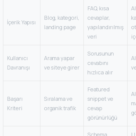
FAQ, kısa
A
Blog, kategori,
cevaplar,
k
İçerik Yapısı
landing page
yapılandırılmış
ot
veri
iç
Sorusunun
Kullanıcı
Arama yapar
AI
cevabını
Davranışı
ve siteye girer
ve
hızlıca alır
Featured
AI
Başarı
Sıralama ve
snippet ve
m
Kriteri
organik trafik
cevap
g
görünürlüğü
Schema
L