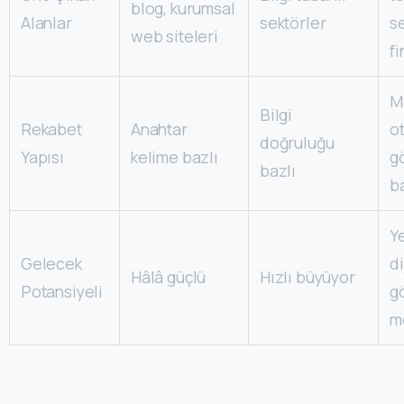
blog, kurumsal
Alanlar
sektörler
s
web siteleri
f
M
Bilgi
Rekabet
Anahtar
ot
doğruluğu
Yapısı
kelime bazlı
g
bazlı
b
Ye
Gelecek
di
Hâlâ güçlü
Hızlı büyüyor
Potansiyeli
g
m