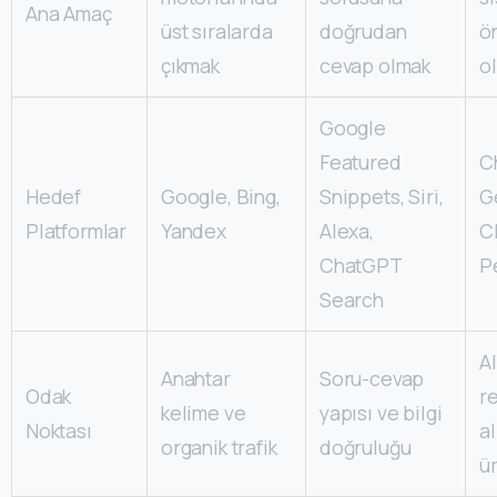
Ana Amaç
üst sıralarda
doğrudan
ö
çıkmak
cevap olmak
o
Google
Featured
C
Hedef
Google, Bing,
Snippets, Siri,
G
Platformlar
Yandex
Alexa,
C
ChatGPT
P
Search
AI
Anahtar
Soru-cevap
Odak
r
kelime ve
yapısı ve bilgi
Noktası
al
organik trafik
doğruluğu
ü