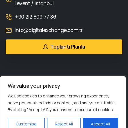
Levent / İstanbul
+90 212 809 77 36
info@digitalexchange.com.tr
Toplantı Planla
We value your privacy
We use cookies to enhance your browsing experience,
Unique Sales
© Tüm hakları saklıdır.
serve personalised ads or content, and analyse our traffic.
By clicking "Accept All", you consent to our use of cookies.
Unique Sales bir
kuruluşudur.
Bize Yazın!
Customise
Reject All
Accept All